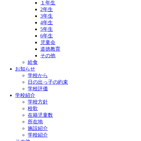
１年生
2年生
3年生
4年生
5年生
6年生
児童会
道徳教育
その他
給食
お知らせ
学校から
日の出っ子の約束
学校評価
学校紹介
学校方針
校歌
在籍児童数
所在地
施設紹介
学校紹介