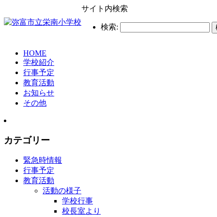
サイト内検索
検索:
HOME
学校紹介
行事予定
教育活動
お知らせ
その他
カテゴリー
緊急時情報
行事予定
教育活動
活動の様子
学校行事
校長室より