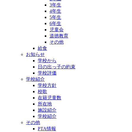
3年生
4年生
5年生
6年生
児童会
道徳教育
その他
給食
お知らせ
学校から
日の出っ子の約束
学校評価
学校紹介
学校方針
校歌
在籍児童数
所在地
施設紹介
学校紹介
その他
PTA情報