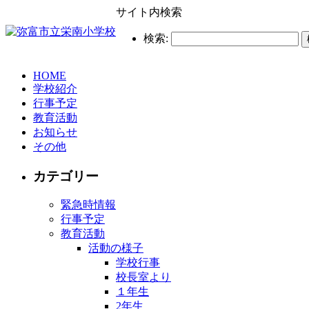
サイト内検索
検索:
HOME
学校紹介
行事予定
教育活動
お知らせ
その他
カテゴリー
緊急時情報
行事予定
教育活動
活動の様子
学校行事
校長室より
１年生
2年生