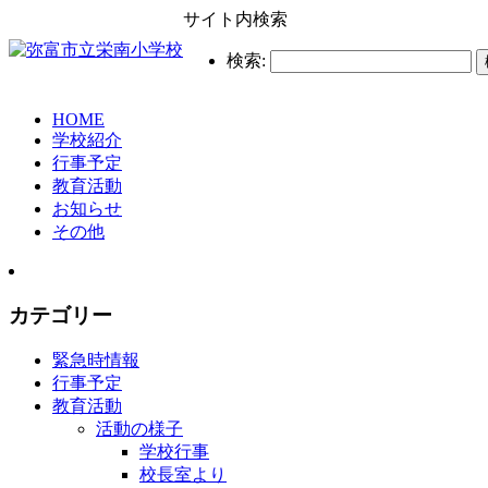
サイト内検索
検索:
HOME
学校紹介
行事予定
教育活動
お知らせ
その他
カテゴリー
緊急時情報
行事予定
教育活動
活動の様子
学校行事
校長室より